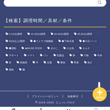
【検索】調理時間／具材／条件
ホーム
0-15分/調理
15-30分/調理
30-45分/調理
45-60分/調理
60分以上/調理
◆ストウブ鋳物鍋
◆下味冷凍
◆大豆ミート
資産運用
◆酒粕
★BASE FOOD
きのこ
ひき肉
キムチ
ダイエット
デザート
トマト
パン
乳製品
卵
汁物
牛肉
米
粉物系
芋
豆腐
豚肉
野菜
魚介
宅食ご飯
鶏肉
麺
プライバシーポリシー
免責事項
MENU
2019–2026 たこべいブログ