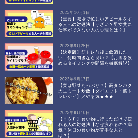
2023年10月1日
【重要】職場で忙しいアピールをす
る人への対処法【うざい？男女共に
仕事ができない人の心理とは？】
2023年9月25日
【決定版】筋トレ前後に飲酒した
い！何時間後なら良い？【お酒を飲
めるタイミングや間隔を徹底解説】
2023年9月17日
【実は野菜たっぷり？】高タンパク
大豆ミート炒飯【ダイエット・筋ト
レレシピ】／やる気★★★
2023年9月10日
【ＨＳＰ】買い物に行っただけで疲
れる人の対処法【なぜ疲れるの？病
気？休日の買い物が苦手な人と
は？】