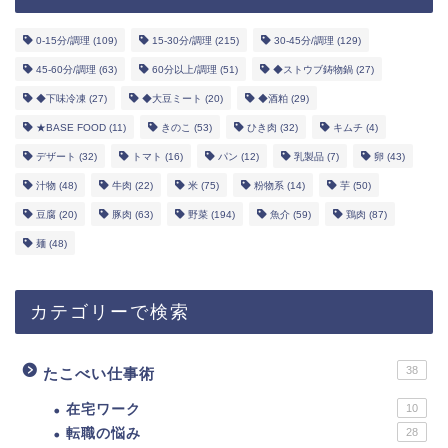
0-15分/調理
(109)
15-30分/調理
(215)
30-45分/調理
(129)
45-60分/調理
(63)
60分以上/調理
(51)
◆ストウブ鋳物鍋
(27)
◆下味冷凍
(27)
◆大豆ミート
(20)
◆酒粕
(29)
★BASE FOOD
(11)
きのこ
(53)
ひき肉
(32)
キムチ
(4)
デザート
(32)
トマト
(16)
パン
(12)
乳製品
(7)
卵
(43)
汁物
(48)
牛肉
(22)
米
(75)
粉物系
(14)
芋
(50)
豆腐
(20)
豚肉
(63)
野菜
(194)
魚介
(59)
鶏肉
(87)
麺
(48)
カテゴリーで検索
38
たこべい仕事術
在宅ワーク
10
転職の悩み
28