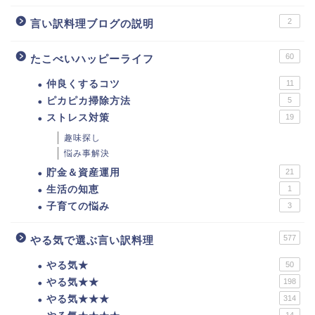
2
言い訳料理ブログの説明
60
たこべいハッピーライフ
仲良くするコツ
11
ピカピカ掃除方法
5
ストレス対策
19
趣味探し
悩み事解決
貯金＆資産運用
21
生活の知恵
1
子育ての悩み
3
577
やる気で選ぶ言い訳料理
やる気★
50
やる気★★
198
やる気★★★
314
14