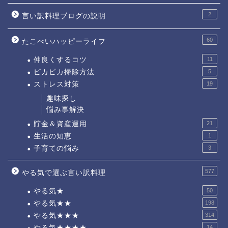
2
言い訳料理ブログの説明
60
たこべいハッピーライフ
仲良くするコツ
11
ピカピカ掃除方法
5
ストレス対策
19
趣味探し
悩み事解決
貯金＆資産運用
21
生活の知恵
1
子育ての悩み
3
577
やる気で選ぶ言い訳料理
やる気★
50
やる気★★
198
やる気★★★
314
やる気★★★★
14