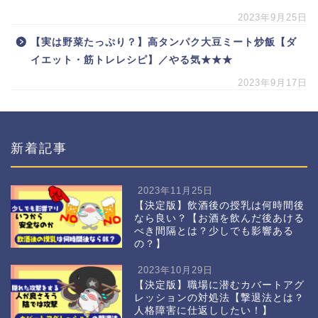
2023年9月25日
【実は野菜たっぷり？】高タンパク大豆ミート炒飯【ダ
イエット・筋トレレシピ】／やる気★★★
2023年9月17日
新着記事
2023年11月25日
【決定版】飲酒後の授乳は何時間後
なら良い？【お酒を飲んだ後あける
べき間隔とは？少しでも影響ある
の？】
2023年10月29日
【決定版】職場に潜むカバートアグ
レッションの対処法【撃退法とは？
人格障害に仕返ししたい！】