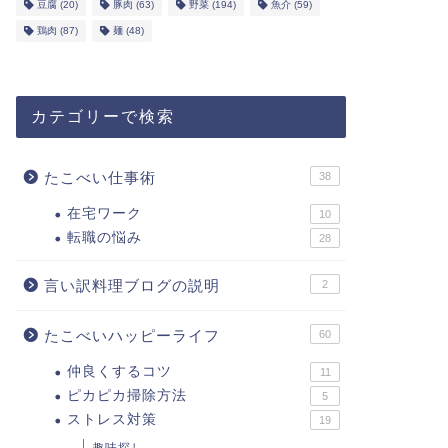
豆腐
(20)
豚肉
(63)
野菜
(194)
魚介
(59)
鶏肉
(87)
麺
(48)
カテゴリーで検索
たこべい仕事術
38
在宅ワーク
10
転職の悩み
28
言い訳料理ブログの説明
2
たこべいハッピーライフ
60
仲良くするコツ
11
ピカピカ掃除方法
5
ストレス対策
19