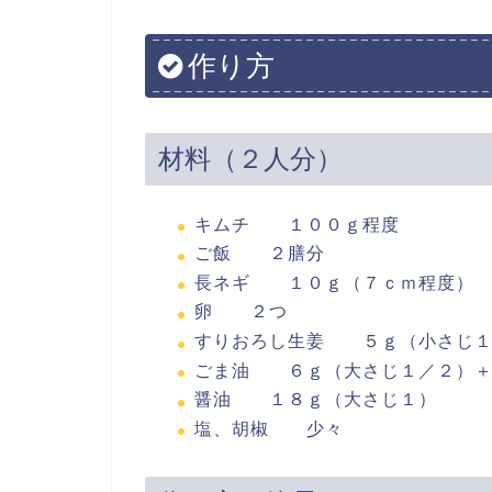
作り方
材料（２人分）
キムチ １００ｇ程度
ご飯 ２膳分
長ネギ １０ｇ（７ｃｍ程度）
卵 ２つ
すりおろし生姜 ５ｇ（小さじ１
ごま油 ６ｇ（大さじ１／２）＋
醤油 １８ｇ（大さじ１）
塩、胡椒 少々