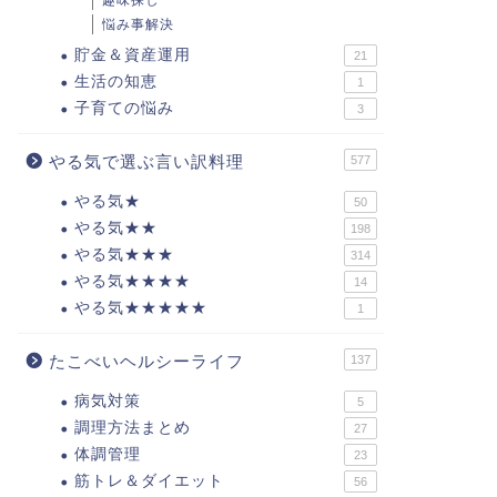
趣味探し
悩み事解決
貯金＆資産運用
21
生活の知恵
1
子育ての悩み
3
やる気で選ぶ言い訳料理
577
やる気★
50
やる気★★
198
やる気★★★
314
やる気★★★★
14
やる気★★★★★
1
たこべいヘルシーライフ
137
病気対策
5
調理方法まとめ
27
体調管理
23
筋トレ＆ダイエット
56