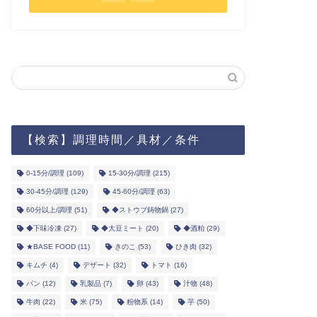
【検索】調理時間／具材／条件
0-15分/調理
(109)
15-30分/調理
(215)
30-45分/調理
(129)
45-60分/調理
(63)
60分以上/調理
(51)
◆ストウブ鋳物鍋
(27)
◆下味冷凍
(27)
◆大豆ミート
(20)
◆酒粕
(29)
★BASE FOOD
(11)
きのこ
(53)
ひき肉
(32)
キムチ
(4)
デザート
(32)
トマト
(16)
パン
(12)
乳製品
(7)
卵
(43)
汁物
(48)
牛肉
(22)
米
(75)
粉物系
(14)
芋
(50)