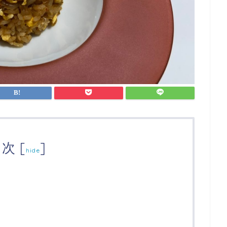
目次
[
]
hide