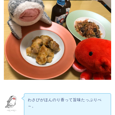
わさびがほんのり香って旨味たっぷりべ
～。
べいべい