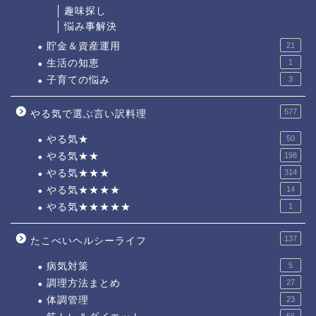
趣味探し
悩み事解決
貯金＆資産運用
21
生活の知恵
1
子育ての悩み
3
577
やる気で選ぶ言い訳料理
やる気★
50
やる気★★
198
やる気★★★
314
やる気★★★★
14
やる気★★★★★
1
137
たこべいヘルシーライフ
病気対策
5
調理方法まとめ
27
体調管理
23