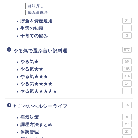
趣味探し
悩み事解決
貯金＆資産運用
21
生活の知恵
1
子育ての悩み
3
577
やる気で選ぶ言い訳料理
やる気★
50
やる気★★
198
やる気★★★
314
やる気★★★★
14
やる気★★★★★
1
137
たこべいヘルシーライフ
病気対策
5
調理方法まとめ
27
体調管理
23