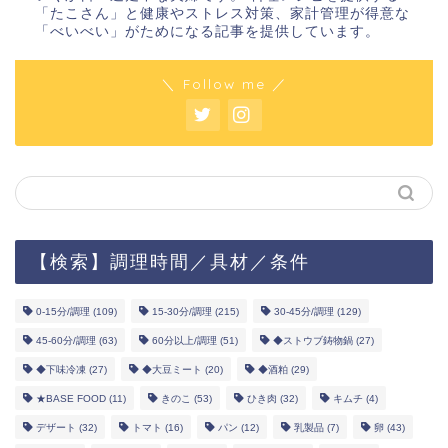
「たこさん」と健康やストレス対策、家計管理が得意な
「べいべい」がためになる記事を提供しています。
＼ Follow me ／
【検索】調理時間／具材／条件
0-15分/調理
(109)
15-30分/調理
(215)
30-45分/調理
(129)
45-60分/調理
(63)
60分以上/調理
(51)
◆ストウブ鋳物鍋
(27)
◆下味冷凍
(27)
◆大豆ミート
(20)
◆酒粕
(29)
★BASE FOOD
(11)
きのこ
(53)
ひき肉
(32)
キムチ
(4)
デザート
(32)
トマト
(16)
パン
(12)
乳製品
(7)
卵
(43)