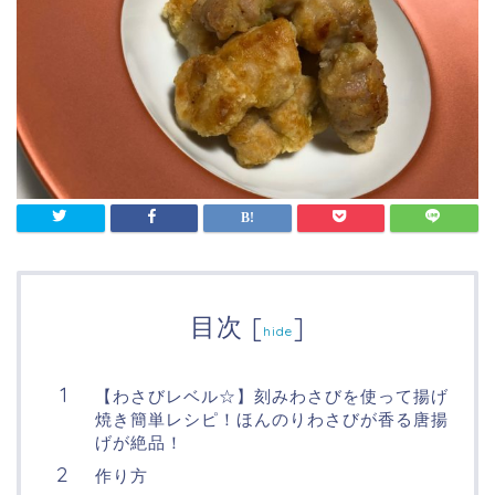
目次
[
]
hide
【わさびレベル☆】刻みわさびを使って揚げ
焼き簡単レシピ！ほんのりわさびが香る唐揚
げが絶品！
作り方