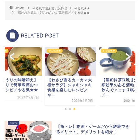
HOME
やる気で選ぶ言い訳料理
やる気★★
揚げ焼き簡単！刻みわさびの鶏唐揚げ／やる気★★
RELATED POST
気★★
やる気★★
やる気★★
きゅうりの味噌和え】
【わさび香るカニカマ大
【酒粕抹茶豆乳甘酒
ゅうりで簡単即席おつ
根サラダ】シャキシャキ
眠効果のある酒粕甘
みレシピ／やる気★★
食感を楽しむレシピ／
飲んでぐっすり眠ろ
や...
／...
2021年9月7日
2021年1月5日
2021年3
【筋トレ】動画・ゲームだから継続でき
るメリット、デメリットを紹介！