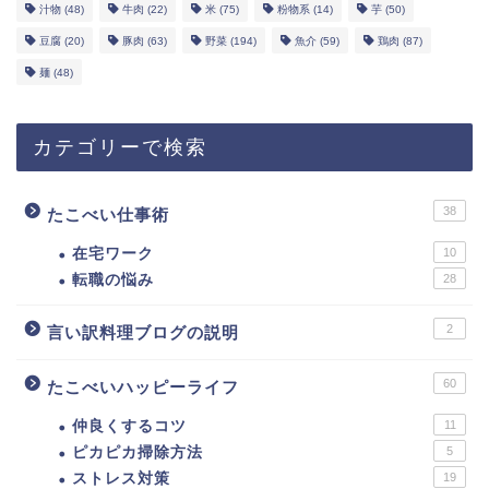
汁物
(48)
牛肉
(22)
米
(75)
粉物系
(14)
芋
(50)
豆腐
(20)
豚肉
(63)
野菜
(194)
魚介
(59)
鶏肉
(87)
麺
(48)
カテゴリーで検索
38
たこべい仕事術
在宅ワーク
10
転職の悩み
28
2
言い訳料理ブログの説明
60
たこべいハッピーライフ
仲良くするコツ
11
ピカピカ掃除方法
5
ストレス対策
19