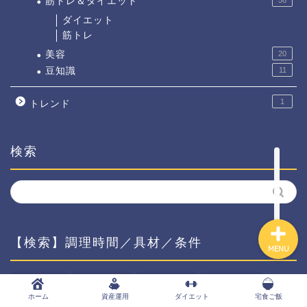
筋トレ＆ダイエット
56
ダイエット
筋トレ
ホーム
美容
20
豆知識
11
資産運用
1
トレンド
ダイエット
検索
宅食ご飯
【検索】調理時間／具材／条件
MENU
0-15分/調理
15-30分/調理
30-45分/調理
45-60分/調理
ホーム
資産運用
ダイエット
宅食ご飯
60分以上/調理
◆ストウブ鋳物鍋
◆下味冷凍
◆大豆ミート