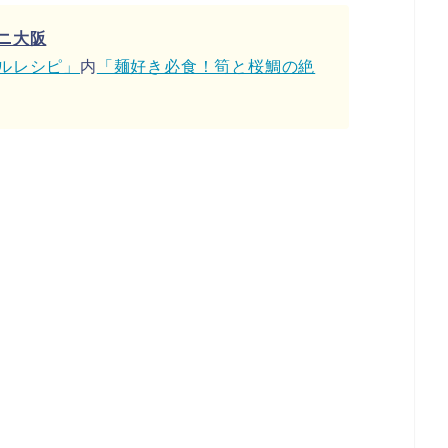
ニ大阪
ルレシピ」
内
「麺好き必食！筍と桜鯛の絶