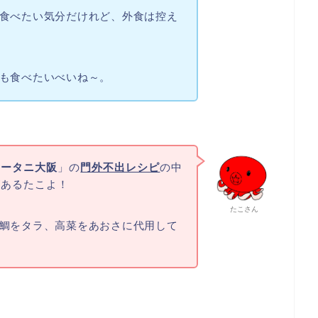
食べたい気分だけれど、外食は控え
も食べたいべいね～。
オータニ大阪
」の
門外不出レシピ
の中
があるたこよ！
たこさん
鯛をタラ、高菜をあおさに代用して