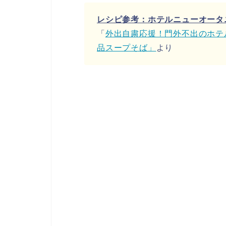
レシピ参考：ホテルニューオータ
「
外出自粛応援！門外不出のホテ
品スープそば」
より