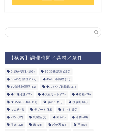
【検索】調理時間／具材／条件
0-15分/調理
(109)
15-30分/調理
(215)
30-45分/調理
(129)
45-60分/調理
(63)
60分以上/調理
(51)
◆ストウブ鋳物鍋
(27)
◆下味冷凍
(27)
◆大豆ミート
(20)
◆酒粕
(29)
★BASE FOOD
(11)
きのこ
(53)
ひき肉
(32)
キムチ
(4)
デザート
(32)
トマト
(16)
パン
(12)
乳製品
(7)
卵
(43)
汁物
(48)
牛肉
(22)
米
(75)
粉物系
(14)
芋
(50)