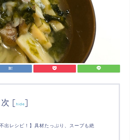
目次
[
]
hide
不出レシピ！】具材たっぷり、スープも絶