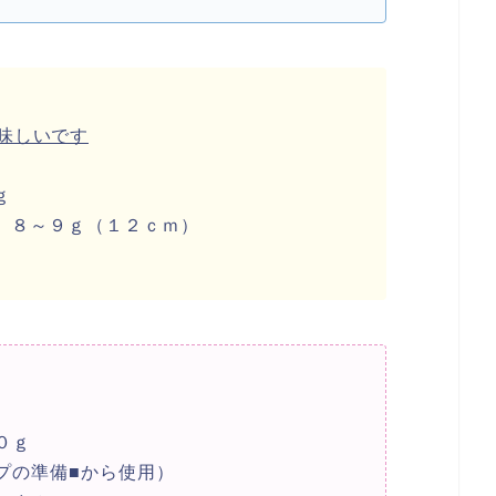
味しいです
ｇ
 ８～９ｇ（１２ｃｍ）
０ｇ
プの準備■から使用）