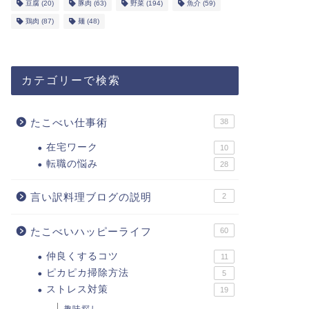
豆腐
(20)
豚肉
(63)
野菜
(194)
魚介
(59)
鶏肉
(87)
麺
(48)
カテゴリーで検索
たこべい仕事術
38
在宅ワーク
10
転職の悩み
28
言い訳料理ブログの説明
2
たこべいハッピーライフ
60
仲良くするコツ
11
ピカピカ掃除方法
5
ストレス対策
19