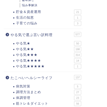
趣味探し
悩み事解決
貯金＆資産運用
21
生活の知恵
1
子育ての悩み
3
やる気で選ぶ言い訳料理
577
やる気★
50
やる気★★
198
やる気★★★
314
やる気★★★★
14
やる気★★★★★
1
たこべいヘルシーライフ
137
病気対策
5
調理方法まとめ
27
体調管理
23
筋トレ＆ダイエット
56