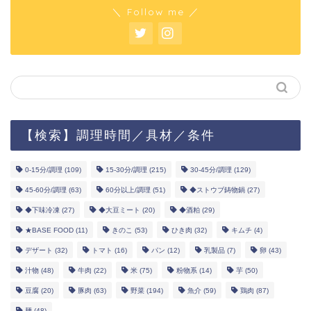
＼ Follow me ／
【検索】調理時間／具材／条件
0-15分/調理
(109)
15-30分/調理
(215)
30-45分/調理
(129)
45-60分/調理
(63)
60分以上/調理
(51)
◆ストウブ鋳物鍋
(27)
◆下味冷凍
(27)
◆大豆ミート
(20)
◆酒粕
(29)
★BASE FOOD
(11)
きのこ
(53)
ひき肉
(32)
キムチ
(4)
デザート
(32)
トマト
(16)
パン
(12)
乳製品
(7)
卵
(43)
汁物
(48)
牛肉
(22)
米
(75)
粉物系
(14)
芋
(50)
豆腐
(20)
豚肉
(63)
野菜
(194)
魚介
(59)
鶏肉
(87)
麺
(48)