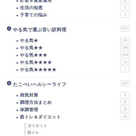
貯金＆資産運用
生活の知恵
1
子育ての悩み
3
577
やる気で選ぶ言い訳料理
やる気★
50
やる気★★
198
やる気★★★
314
やる気★★★★
14
やる気★★★★★
1
137
たこべいヘルシーライフ
病気対策
5
調理方法まとめ
27
体調管理
23
筋トレ＆ダイエット
56
ダイエット
筋トレ