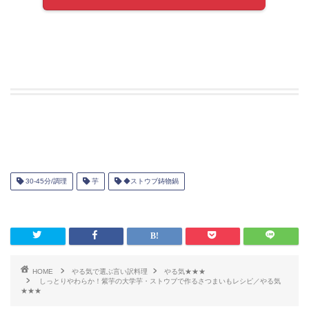
30-45分/調理
芋
◆ストウブ鋳物鍋
HOME
やる気で選ぶ言い訳料理
やる気★★★
しっとりやわらか！紫芋の大学芋・ストウブで作るさつまいもレシピ／やる気
★★★