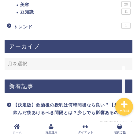
美容
20
豆知識
11
ホーム
1
トレンド
資産運用
アーカイブ
ダイエット
宅食ご飯
新着記事
【決定版】飲酒後の授乳は何時間後なら良い？【お酒を
MENU
飲んだ後あけるべき間隔とは？少しでも影響あるの？】
2023年11月25日
ホーム
資産運用
ダイエット
宅食ご飯
【決定版】職場に潜むカバートアグレッションの対処法