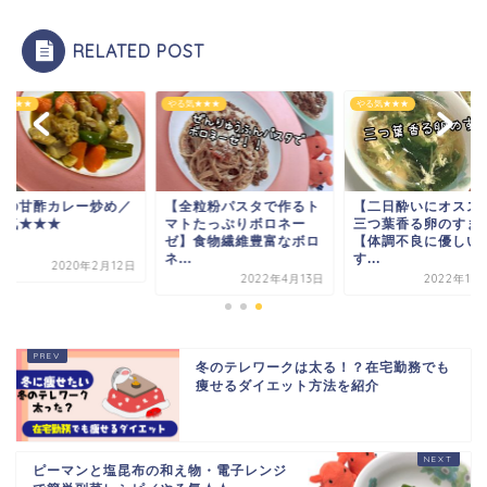
RELATED POST
気★★★
やる気★★★
やる気★★★
肉の甘酢カレー炒め／
【全粒粉パスタで作るト
【二日酔いにオスス
る気★★★
マトたっぷりボロネー
三つ葉香る卵のすま
ゼ】食物繊維豊富なボロ
【体調不良に優しい
ネ...
す...
2020年2月12日
2022年4月13日
2022年11
冬のテレワークは太る！？在宅勤務でも
痩せるダイエット方法を紹介
ピーマンと塩昆布の和え物・電子レンジ