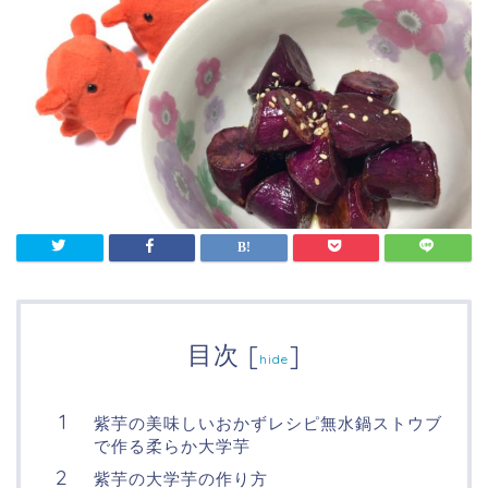
目次
[
]
hide
紫芋の美味しいおかずレシピ無水鍋ストウブ
で作る柔らか大学芋
紫芋の大学芋の作り方