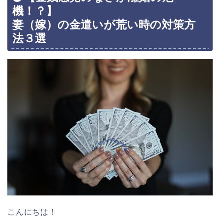
機！？】
妻（嫁）の金遣いが荒い時の対策方
法３選
こんにちは！