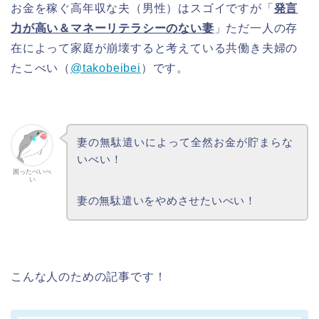
お金を稼ぐ高年収な夫（男性）はスゴイですが「
発言
力が高い＆マネーリテラシーのない妻
」ただ一人の存
在によって家庭が崩壊すると考えている共働き夫婦の
たこべい（
@takobeibei
）です。
妻の無駄遣いによって全然お金が貯まらな
いべい！
困ったべいべ
い
妻の無駄遣いをやめさせたいべい！
こんな人のための記事です！