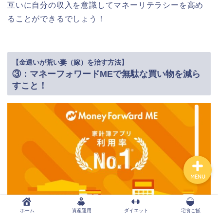
互いに自分の収入を意識してマネーリテラシーを高め
ることができるでしょう！
ホーム
【金遣いが荒い妻（嫁）を治す方法】
資産運用
③：マネーフォワードMEで無駄な買い物を減ら
すこと！
ダイエット
宅食ご飯
MENU
ホーム
資産運用
ダイエット
宅食ご飯