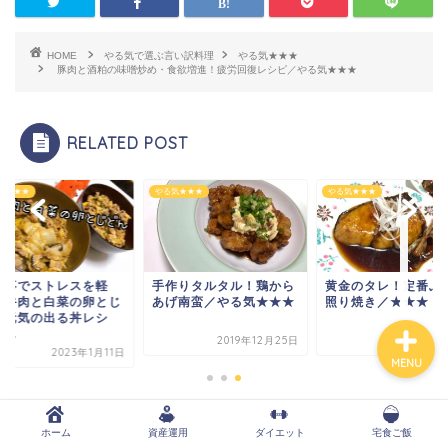
HOME
やる気で選ぶ言い訳料理
やる気★★★
豚肉と酒粕の味噌炒め・食欲増進！疲労回復レシピ／やる気★★★
ホーム
資産運用
RELATED POST
ダイエット
気★★★
やる気★★★
やる気★★★
宅食ご飯
作りタルタル！鶏から
黄金のタレ！定番ぶりの
【食事でストレスを
げ南蛮／やる気★★★
照り焼き／★★★
減】牛肉と白菜の卵
丼【元気の出る丼レ
ピ】...
2019年12月25日
2020年1月19日
2023年1
MENU
酒粕かぼちゃサラダ・ダイエットレシピ
ホーム
資産運用
ダイエット
宅食ご飯