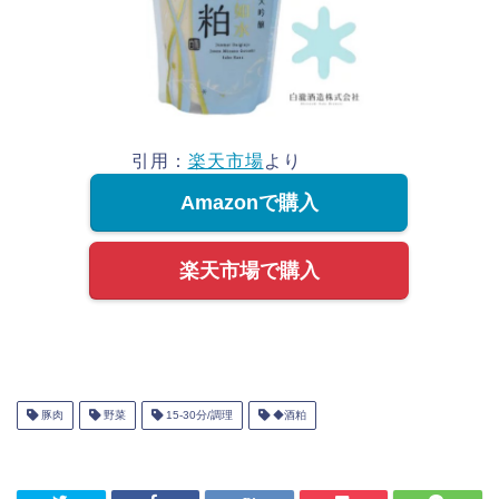
引用：
楽天市場
より
Amazonで購入
楽天市場で購入
豚肉
野菜
15-30分/調理
◆酒粕