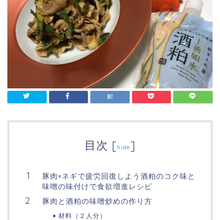
目次
[
]
hide
豚肉×ネギで疲労回復しよう酒粕のコク味と
味噌の味付けで食欲増進レシピ
豚肉と酒粕の味噌炒めの作り方
材料（２人分）