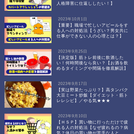
人格障害に仕返ししたい！】
2023年10月1日
【重要】職場で忙しいアピールをす
る人への対処法【うざい？男女共に
仕事ができない人の心理とは？】
2023年9月25日
【決定版】筋トレ前後に飲酒した
い！何時間後なら良い？【お酒を飲
めるタイミングや間隔を徹底解説】
2023年9月17日
【実は野菜たっぷり？】高タンパク
大豆ミート炒飯【ダイエット・筋ト
レレシピ】／やる気★★★
2023年9月10日
【ＨＳＰ】買い物に行っただけで疲
れる人の対処法【なぜ疲れるの？病
気？休日の買い物が苦手な人と