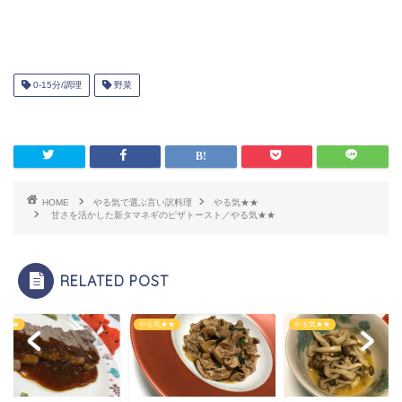
0-15分/調理
野菜
HOME
やる気で選ぶ言い訳料理
やる気★★
甘さを活かした新タマネギのピザトースト／やる気★★
RELATED POST
気★★
やる気★★
やる気★★