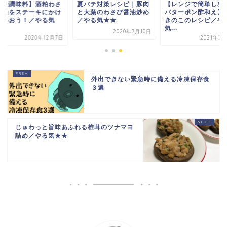
万能調味料】酒粕わさ
夏バテ対策レシピ｜豚肉
【レンジで簡単しめ
醤油をステーキにかけ
と大葉のわさび醤油炒め
バターポン酢和え】
味わおう！／やる気
／やる気★★
きのこのレシピ／や
.
気...
2020年7月10日
2020年12月7日
2021年3
外出できない緊急時に備える冷凍保存食
３選
じゅわっと旨味あふれる椎茸のツナマヨ
詰め／やる気★★