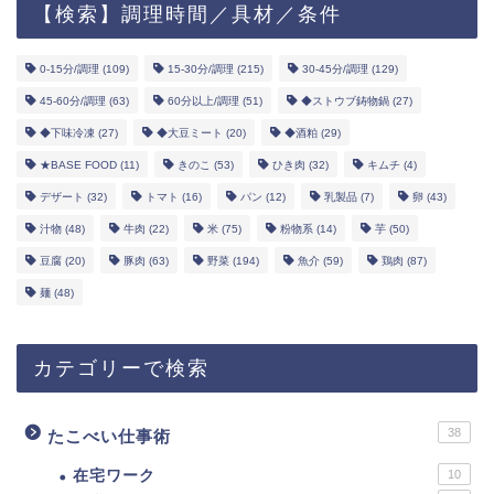
【検索】調理時間／具材／条件
0-15分/調理
(109)
15-30分/調理
(215)
30-45分/調理
(129)
45-60分/調理
(63)
60分以上/調理
(51)
◆ストウブ鋳物鍋
(27)
◆下味冷凍
(27)
◆大豆ミート
(20)
◆酒粕
(29)
★BASE FOOD
(11)
きのこ
(53)
ひき肉
(32)
キムチ
(4)
デザート
(32)
トマト
(16)
パン
(12)
乳製品
(7)
卵
(43)
汁物
(48)
牛肉
(22)
米
(75)
粉物系
(14)
芋
(50)
豆腐
(20)
豚肉
(63)
野菜
(194)
魚介
(59)
鶏肉
(87)
麺
(48)
カテゴリーで検索
38
たこべい仕事術
在宅ワーク
10