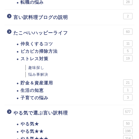
転職の悩み
28
2
言い訳料理ブログの説明
60
たこべいハッピーライフ
仲良くするコツ
11
ピカピカ掃除方法
5
ストレス対策
19
趣味探し
悩み事解決
貯金＆資産運用
21
生活の知恵
1
子育ての悩み
3
577
やる気で選ぶ言い訳料理
やる気★
50
やる気★★
198
やる気★★★
314