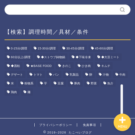
【検索】調理時間／具材／条件
ホーム
0-15分/調理
15-30分/調理
30-45分/調理
45-60分/調理
資産運用
60分以上/調理
◆ストウブ鋳物鍋
◆下味冷凍
◆大豆ミート
◆酒粕
★BASE FOOD
きのこ
ひき肉
キムチ
ダイエット
デザート
トマト
パン
乳製品
卵
汁物
牛肉
米
粉物系
芋
豆腐
豚肉
野菜
魚介
宅食ご飯
鶏肉
麺
プライバシーポリシー
免責事項
MENU
2019–2026 たこべいブログ