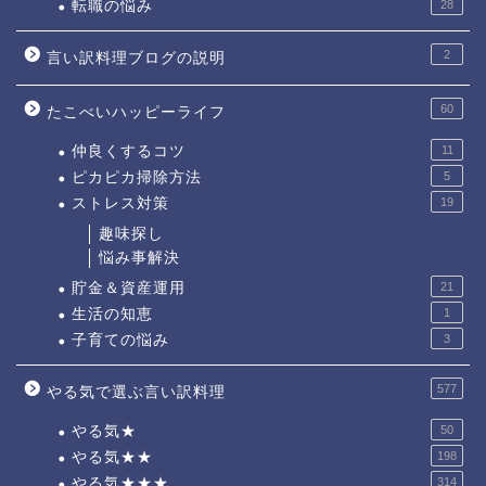
転職の悩み
28
2
言い訳料理ブログの説明
60
たこべいハッピーライフ
仲良くするコツ
11
ピカピカ掃除方法
5
ストレス対策
19
趣味探し
悩み事解決
貯金＆資産運用
21
生活の知恵
1
子育ての悩み
3
577
やる気で選ぶ言い訳料理
やる気★
50
やる気★★
198
やる気★★★
314