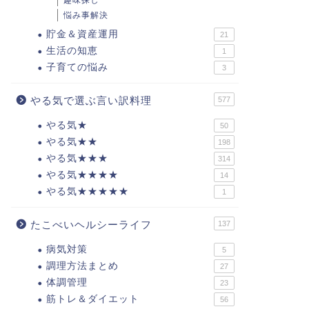
趣味探し
悩み事解決
貯金＆資産運用
21
生活の知恵
1
子育ての悩み
3
やる気で選ぶ言い訳料理
577
やる気★
50
やる気★★
198
やる気★★★
314
やる気★★★★
14
やる気★★★★★
1
たこべいヘルシーライフ
137
病気対策
5
調理方法まとめ
27
体調管理
23
筋トレ＆ダイエット
56