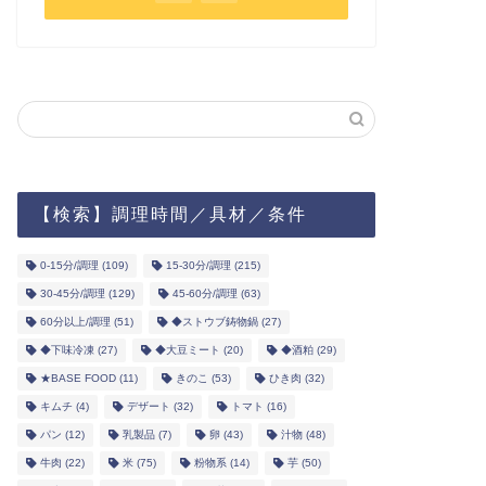
【検索】調理時間／具材／条件
0-15分/調理
(109)
15-30分/調理
(215)
30-45分/調理
(129)
45-60分/調理
(63)
60分以上/調理
(51)
◆ストウブ鋳物鍋
(27)
◆下味冷凍
(27)
◆大豆ミート
(20)
◆酒粕
(29)
★BASE FOOD
(11)
きのこ
(53)
ひき肉
(32)
キムチ
(4)
デザート
(32)
トマト
(16)
パン
(12)
乳製品
(7)
卵
(43)
汁物
(48)
牛肉
(22)
米
(75)
粉物系
(14)
芋
(50)