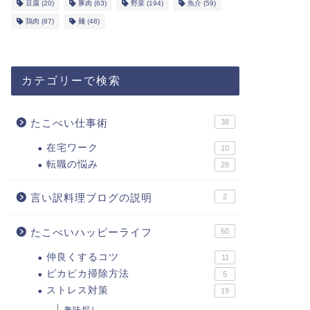
豆腐
(20)
豚肉
(63)
野菜
(194)
魚介
(59)
鶏肉
(87)
麺
(48)
カテゴリーで検索
たこべい仕事術
38
在宅ワーク
10
転職の悩み
28
言い訳料理ブログの説明
2
たこべいハッピーライフ
60
仲良くするコツ
11
ピカピカ掃除方法
5
ストレス対策
19