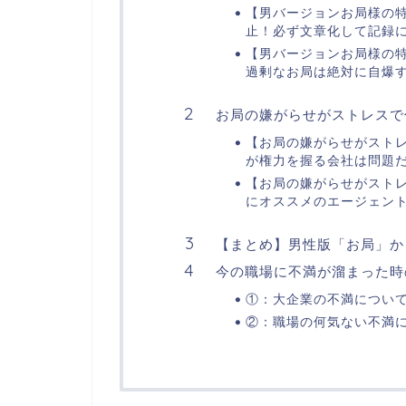
【男バージョンお局様の
止！必ず文章化して記録
【男バージョンお局様の
過剰なお局は絶対に自爆
お局の嫌がらせがストレスで
【お局の嫌がらせがスト
が権力を握る会社は問題
【お局の嫌がらせがスト
にオススメのエージェン
【まとめ】男性版「お局」か
今の職場に不満が溜まった時
①：大企業の不満につい
②：職場の何気ない不満